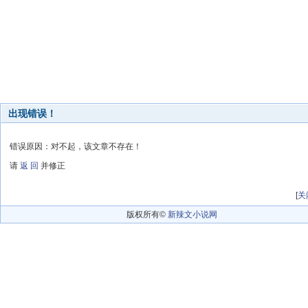
出现错误！
错误原因：对不起，该文章不存在！
请
返 回
并修正
[
关
版权所有©
新辣文小说网