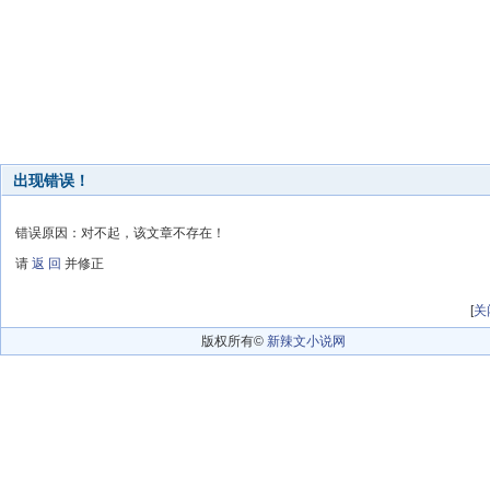
出现错误！
错误原因：对不起，该文章不存在！
请
返 回
并修正
[
关
版权所有©
新辣文小说网