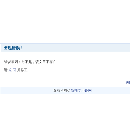
出现错误！
错误原因：对不起，该文章不存在！
请
返 回
并修正
[
关
版权所有©
新辣文小说网