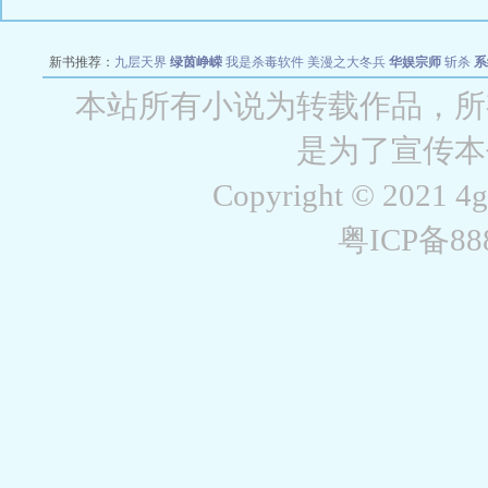
新书推荐：
九层天界
绿茵峥嵘
我是杀毒软件
美漫之大冬兵
华娱宗师
斩杀
系
空城
战争天堂
混元道纪
教练万岁
都市全能巨星
绝对交易
全职武神
位面复制
本站所有小说为转载作品，所
是为了宣传本
Copyright © 2021 4
粤ICP备8