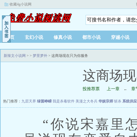
收藏4g小说网
首页
玄幻小说
修真小说
都市小说
穿越小说
新辣文小说网
>
>
梦里梦外
> 这商场现在只为你服务
这商场现
投推荐票
上一章
章
←
热门推荐：
九层天界
绿茵峥嵘
我是杀毒软件
美漫之大冬兵
华娱宗师
斩杀
系统供应
“你说宋嘉里怎